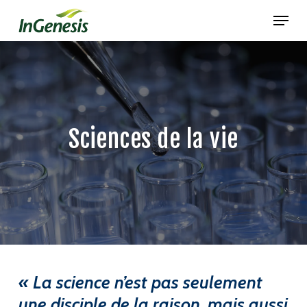
Skip
Menu
to
main
content
Sciences de la vie
« La science n’est pas seulement
une disciple de la raison, mais aussi