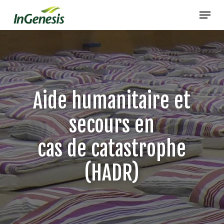
Skip
Menu
to
main
content
Aide humanitaire et
secours en
cas de catastrophe
(HADR)